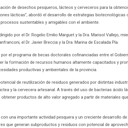
rmación de desechos pesqueros, lácteos y cerveceros para la obtenci
es lácticas”, abordó el desarrollo de estrategias biotecnológicas or
e procesos sustentables y amigables con el ambiente.
dirigido por el Dr. Rogelio Emilio Marguet y la Dra. Marisol Vallejo, mi
nfranconi, el Dr. Javier Breccia y la Dra. Marina de Escalada Pla.
a por el programa de becas doctorales cofinanciadas entre el Gobier
cer la formación de recursos humanos altamente capacitados y promo
cesidades productivas y ambientales de la provincia.
potencial de reutilización de residuos generados por distintas indust
ctea y la cervecera artesanal. A través del uso de bacterias ácido l
 obtener productos de alto valor agregado a partir de materiales q
 con una importante actividad pesquera y un creciente desarrollo d
res que generan subproductos y residuos con potencial de aprovech