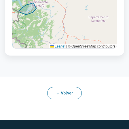
Leaflet
|
© OpenStreetMap contributors
← Volver