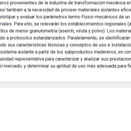
os provenientes de la industria de transformación mecánica en l
sí también a la necesidad de proveer materiales aislantes efi
 prototipar y evaluar los parámetros termo-físico-mecánicos de un
iales. Para ello, se relevarán los establecimientos regionales (
los de menor granulometría (aserrín, viruta y polvo). Los materia
do a protocolos estandarizados. Paralelamente, se identificarán
ando sus características técnicas y conceptos de uso e instalaci
sistema aislante a partir de los subproductos madereros, en conj
unidad representativa para caracterizar y analizar sus prestacio
 el mercado, y determinar su aptitud de uso más adecuada para fi