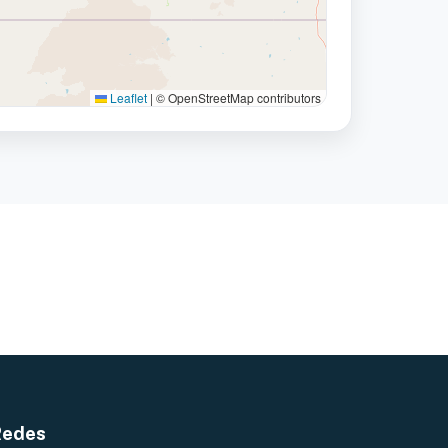
Leaflet
|
© OpenStreetMap contributors
Redes