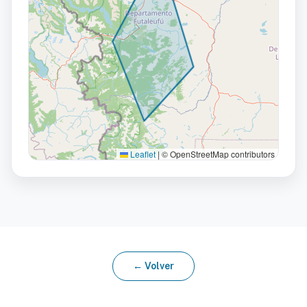
Leaflet
|
© OpenStreetMap contributors
← Volver